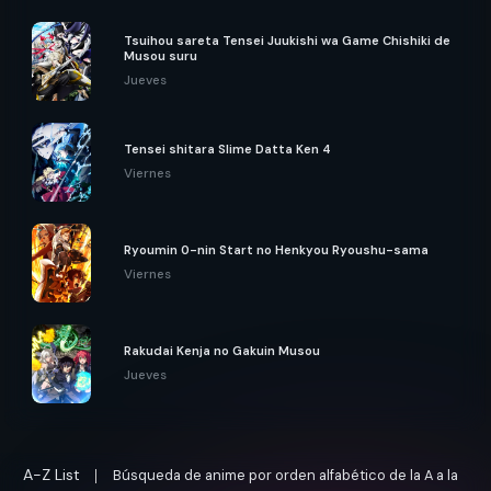
Tsuihou sareta Tensei Juukishi wa Game Chishiki de
Musou suru
Jueves
Tensei shitara Slime Datta Ken 4
Viernes
Ryoumin 0-nin Start no Henkyou Ryoushu-sama
Viernes
Rakudai Kenja no Gakuin Musou
Jueves
A-Z List
Búsqueda de anime por orden alfabético de la A a la