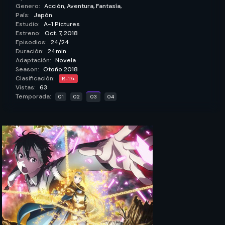
Genero:
Acción,
Aventura,
Fantasía,
País:
Japón
Estudio:
A-1 Pictures
Estreno:
Oct. 7, 2018
Episodios:
24/24
Duración:
24min
Adaptación:
Novela
Season:
Otoño 2018
Clasificación:
R-17+
Vistas:
63
Temporada:
01
02
03
04