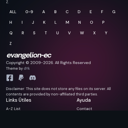
Z.
ALL
0-9
A
B
C
D
E
F
G
H
I
J
K
L
M
N
O
P
Q
R
S
T
U
V
W
X
Y
Z
Copyright © 2009-
2026. All Rights Reserved
Theme by
dYk
Disclaimer: This site does not store any files on its server. All
contents are provided by non-affiliated third parties.
Links Útiles
Ayuda
A-Z List
Contact
Próximamente
FAQ
Reportar/Sugerencias
Request