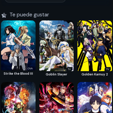
Te puede gustar
OVA
TV
TV
Strike the Blood III
Goblin Slayer
Golden Kamuy 2