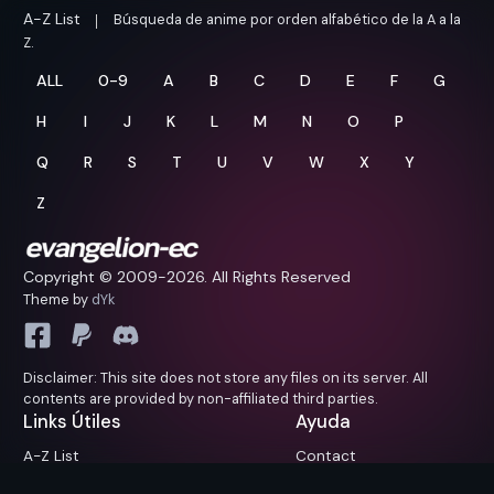
A-Z List
Búsqueda de anime por orden alfabético de la A a la
Z.
ALL
0-9
A
B
C
D
E
F
G
H
I
J
K
L
M
N
O
P
Q
R
S
T
U
V
W
X
Y
Z
Copyright © 2009-
2026. All Rights Reserved
Theme by
dYk
Disclaimer: This site does not store any files on its server. All
contents are provided by non-affiliated third parties.
Links Útiles
Ayuda
A-Z List
Contact
Próximamente
FAQ