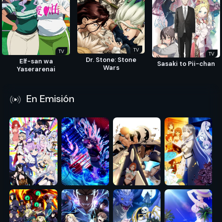
TV
TV
TV
Dr. Stone: Stone
Elf-san wa
Sasaki to Pii-chan
Wars
Yaserarenai
En Emisión