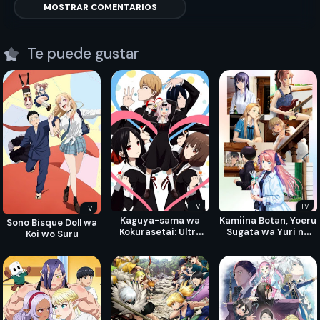
MOSTRAR COMENTARIOS
Te puede gustar
TV
TV
TV
Kaguya-sama wa
Kamiina Botan, Yoeru
Sono Bisque Doll wa
Kokurasetai: Ultra
Sugata wa Yuri no
Koi wo Suru
Romantic
Hana