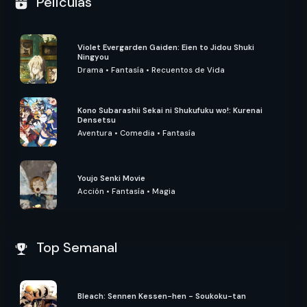
Películas
Violet Evergarden Gaiden: Eien to Jidou Shuki
Ningyou
Drama
•
Fantasía
•
Recuentos de Vida
Kono Subarashii Sekai ni Shukufuku wo!: Kurenai
Densetsu
Aventura
•
Comedia
•
Fantasía
Youjo Senki Movie
Acción
•
Fantasía
•
Magia
Top Semanal
Bleach: Sennen Kessen-hen - Soukoku-tan