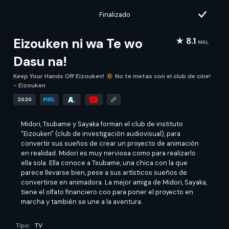
Finalizado
Eizouken ni wa Te wo
★ 8.1
MAL
Dasu na!
Keep Your Hands Off Eizouken! 🔅 No te metas con el club de cine!
- Eizouken
2020
Midori, Tsubame y Sayaka forman el club de instituto
"Eizouken" (club de investigación audiovisual), para
convertir sus sueños de crear un proyecto de animación
en realidad. Midori es muy nerviosa como para realizarlo
ella sola. Ella conoce a Tsubame, una chica con la que
parece llevarse bien, pese a sus artísticos sueños de
convertirse en animadora. La mejor amiga de Midori, Sayaka,
tiene el olfato financiero coo para poner el proyecto en
marcha y también se une a la aventura.
Tipo:
TV