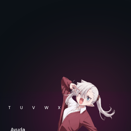
T
U
V
W
X
Y
Ayuda