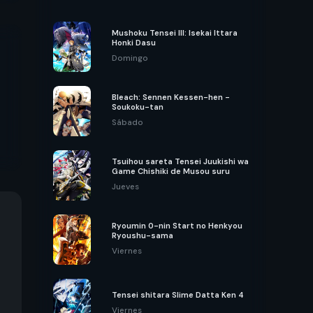
Mushoku Tensei III: Isekai Ittara
Honki Dasu
Domingo
Bleach: Sennen Kessen-hen -
Soukoku-tan
Sábado
Tsuihou sareta Tensei Juukishi wa
Game Chishiki de Musou suru
Jueves
Ryoumin 0-nin Start no Henkyou
Ryoushu-sama
Viernes
Tensei shitara Slime Datta Ken 4
Viernes