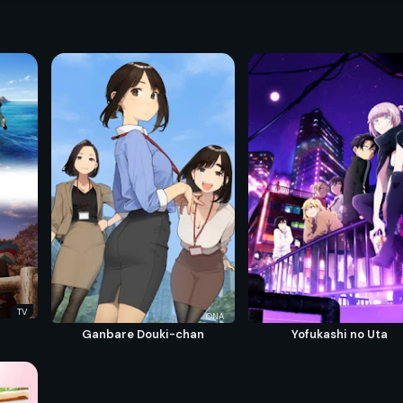
TV
ONA
Ganbare Douki-chan
Yofukashi no Uta