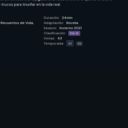
rucos para triunfar en la vida real.
Duración:
24min
,
Recuentos de Vida,
Adaptación:
Novela
Season:
Invierno 2021
Clasificación:
PG-13
Vistas:
43
Temporada:
01
02