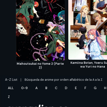
TV
Kamiina Botan, Yoeru S
Mahoutsukai no Yome 2 (Parte
wa Yuri no Hana
2)
A-Z List
Búsqueda de anime por orden alfabético de la A a la Z.
ALL
0-9
A
B
C
D
E
F
G
H
Z