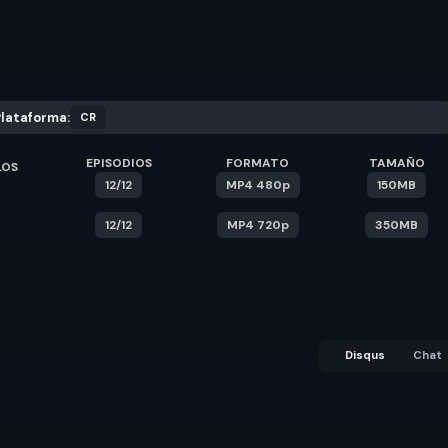
lataforma:
CR
EPISODIOS
FORMATO
TAMAÑO
LOS
12/12
MP4 480p
150MB
12/12
MP4 720p
350MB
Disqus
Chat