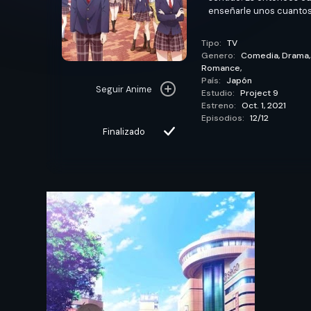
enseñarle unos cuantos t
Tipo:
TV
Genero:
Comedia,
Drama
Romance,
País:
Japón
Seguir Anime
Estudio:
Project 9
Estreno:
Oct. 1, 2021
Episodios:
12/12
Finalizado