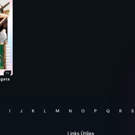
TV
ugata
I
J
K
L
M
N
O
P
Q
R
S
Links Útiles