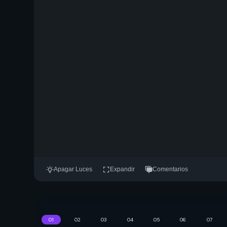
Apagar Luces
Expandir
Comentarios
01
02
03
04
05
06
07