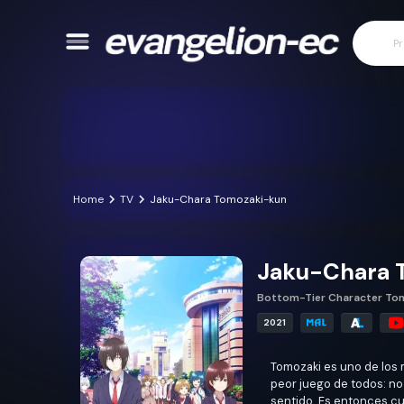
Home
TV
Jaku-Chara Tomozaki-kun
Jaku-Chara 
Bottom-Tier Character To
2021
Tomozaki es uno de los m
peor juego de todos: no 
sentido. Es entonces c