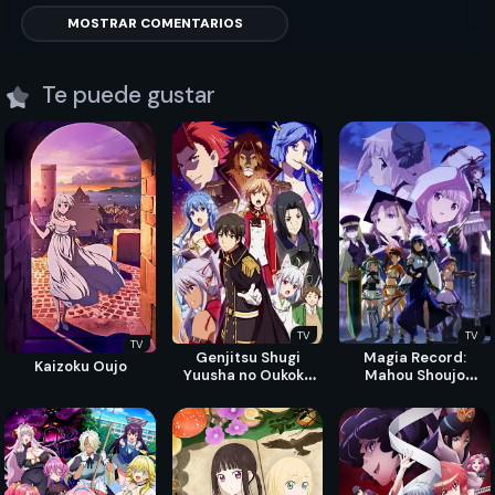
MOSTRAR COMENTARIOS
Te puede gustar
TV
TV
TV
Genjitsu Shugi
Magia Record:
Kaizoku Oujo
Yuusha no Oukoku
Mahou Shoujo
Saikenki
Madoka☆Magica
Gaiden 2