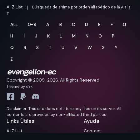
A-Z List
Búsqueda de anime por orden alfabético de la A a la
Z.
ALL
0-9
A
B
C
D
E
F
G
H
I
J
K
L
M
N
O
P
Q
R
S
T
U
V
W
X
Y
Z
Copyright © 2009-
2026. All Rights Reserved
Theme by
dYk
Disclaimer: This site does not store any files on its server. All
contents are provided by non-affiliated third parties.
Links Útiles
Ayuda
A-Z List
Contact
Próximamente
FAQ