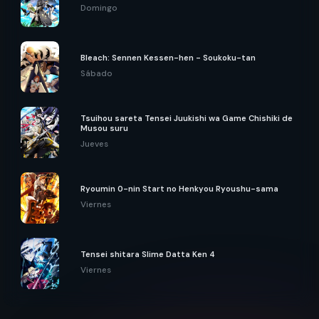
Domingo
Bleach: Sennen Kessen-hen - Soukoku-tan
Sábado
Tsuihou sareta Tensei Juukishi wa Game Chishiki de
Musou suru
Jueves
Ryoumin 0-nin Start no Henkyou Ryoushu-sama
Viernes
Tensei shitara Slime Datta Ken 4
Viernes