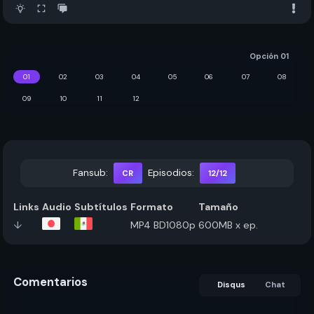
Opción 01
01
02
03
04
05
06
07
08
09
10
11
12
Fansub:
Episodios:
CR
12/12
Links
Audio
Subtítulos
Formato
Tamaño
↓
MP4
BD1080p
600MB x ep.
Comentarios
Disqus
Chat