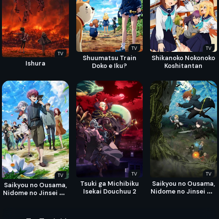
TV
TV
TV
Shuumatsu Train
Shikanoko Nokonoko
Ishura
Doko e Iku?
Koshitantan
TV
TV
TV
Tsuki ga Michibiku
Saikyou no Ousama,
Saikyou no Ousama,
Isekai Douchuu 2
Nidome no Jinsei wa
Nidome no Jinsei wa
Nani wo Suru? 2
Nani wo Suru?