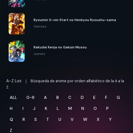
Ryoumin 0-nin Start no Henkyou Ryoushu-sama
Viernes
Rakudai Kenja no Gakuin Musou
Jueves
A-Z List
Búsqueda de anime por orden alfabético de la A a la
Z.
ALL
0-9
A
B
C
D
E
F
G
H
I
J
K
L
M
N
O
P
Q
R
S
T
U
V
W
X
Y
Z