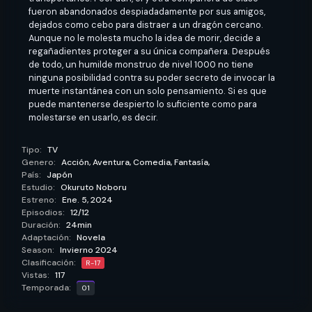
fueron abandonados despiadadamente por sus amigos,
dejados como cebo para distraer a un dragón cercano.
Aunque no le molesta mucho la idea de morir, decide a
regañadientes proteger a su única compañera. Después
de todo, un humilde monstruo de nivel 1000 no tiene
ninguna posibilidad contra su poder secreto de invocar la
muerte instantánea con un solo pensamiento. Si es que
puede mantenerse despierto lo suficiente como para
molestarse en usarlo, es decir.
Tipo:
TV
Genero:
Acción,
Aventura,
Comedia,
Fantasía,
País:
Japón
Estudio:
Okuruto Noboru
Estreno:
Ene. 5, 2024
Episodios:
12/12
Duración:
24min
Adaptación:
Novela
Season:
Invierno 2024
Clasificación:
R-17
Vistas:
117
Temporada:
01