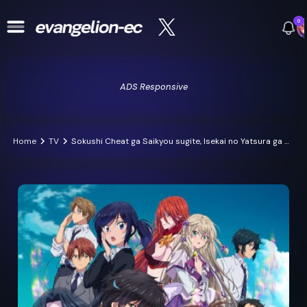
0
ADS Responsive
Home
TV
Sokushi Cheat ga Saikyou sugite, Isekai no Yatsura ga Marude Aite ni Naranai n desu ga.