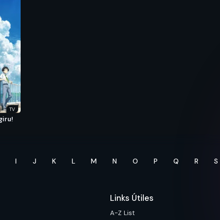
TV
iru!
I
J
K
L
M
N
O
P
Q
R
S
Links Útiles
A-Z List