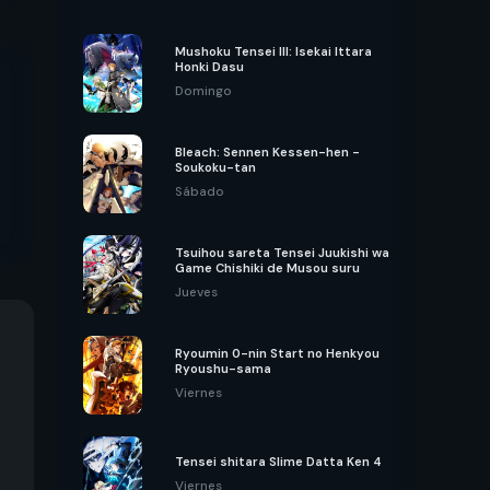
Mushoku Tensei III: Isekai Ittara
Honki Dasu
Domingo
Bleach: Sennen Kessen-hen -
Soukoku-tan
Sábado
Tsuihou sareta Tensei Juukishi wa
Game Chishiki de Musou suru
Jueves
Ryoumin 0-nin Start no Henkyou
Ryoushu-sama
Viernes
Tensei shitara Slime Datta Ken 4
Viernes