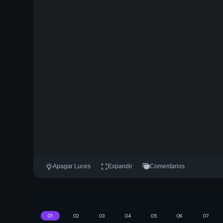
Apagar Luces
Expandir
Comentarios
01
02
03
04
05
06
07