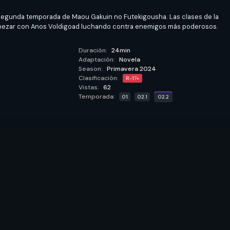
 segunda temporada de Maou Gakuin no Futekigousha. Las clases de la
pezar con Anos Voldigoad luchando contra enemigos más poderosos.
Duración:
24min
Adaptación:
Novela
Season:
Primavera 2024
Clasificación:
R-17+
Vistas:
62
Temporada:
01
02.1
02.2