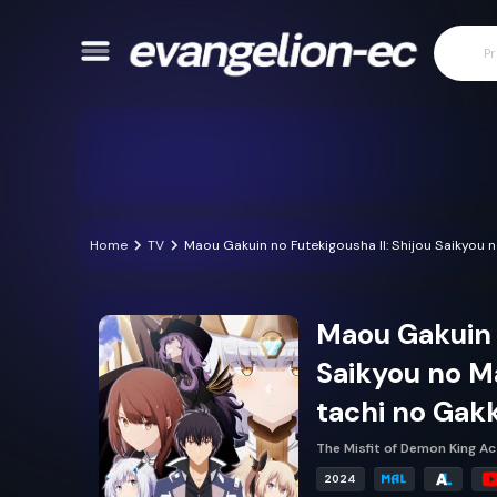
Home
TV
Maou Gakuin no Futekigousha II: Shijou Saikyou 
Maou Gakuin n
Saikyou no Ma
tachi no Gak
The Misfit of Demon King Ac
2024