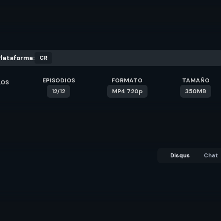
lataforma:
CR
EPISODIOS
FORMATO
TAMAÑO
LOS
12/12
MP4 720p
350MB
Disqus
Chat