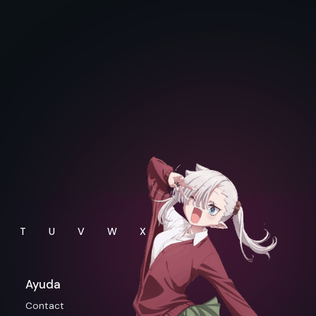
T
U
V
W
X
Y
Ayuda
Contact