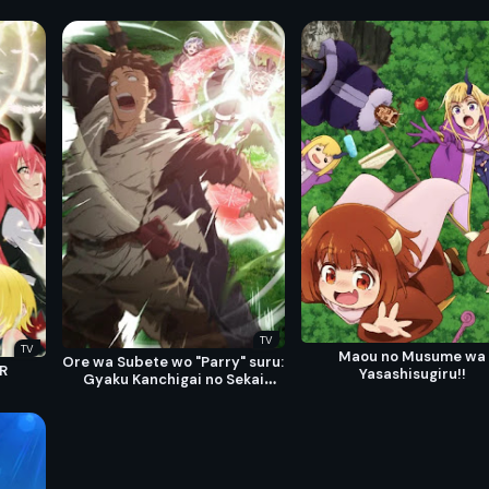
TV
TV
Maou no Musume wa
Ore wa Subete wo "Parry" suru:
 R
Yasashisugiru!!
Gyaku Kanchigai no Sekai
Saikyou wa Boukensha ni
Naritai