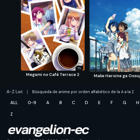
TV
Megami no Café Terrace 2
Make Heroine ga Oosug
A-Z List
Búsqueda de anime por orden alfabético de la A a la Z.
ALL
0-9
A
B
C
D
E
F
G
H
Z