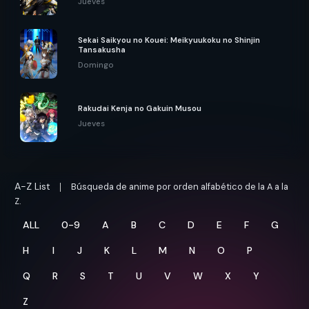
Jueves
Sekai Saikyou no Kouei: Meikyuukoku no Shinjin
Tansakusha
Domingo
Rakudai Kenja no Gakuin Musou
Jueves
A-Z List
Búsqueda de anime por orden alfabético de la A a la
Z.
ALL
0-9
A
B
C
D
E
F
G
H
I
J
K
L
M
N
O
P
Q
R
S
T
U
V
W
X
Y