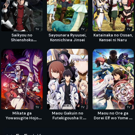
TV
TV
TV
Saikyou no
Sayounara Ryuusei,
Katainaka no Ossan,
Shienshoku
Konnichiwa Jinsei
Kensei ni Naru
"Wajutsushi" de Aru
Ore wa Sekai
Saikyou Clan wo
Shitagaeru
TV
TV
TV
Mikata ga
Maou Gakuin no
Maou no Ore ga
Yowasugite Hojo
Futekigousha II:
Dorei Elf wo Yome ni
Mahou ni Tesshiteita
Shijou Saikyou no
Shitanda ga, Dou
Kyuutei Mahoushi,
Maou no Shiso,
Medereba Ii?