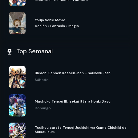
Aventura
•
Comedia
•
Fantasía
Youjo Senki Movie
Acción
•
Fantasía
•
Magia
Top Semanal
Bleach: Sennen Kessen-hen - Soukoku-tan
Sábado
Mushoku Tensei III: Isekai Ittara Honki Dasu
Domingo
Tsuihou sareta Tensei Juukishi wa Game Chishiki de
Musou suru