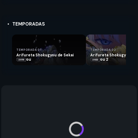
TEMPORADAS
TEMPORADA 01
TEMPORADA 02
Arifureta Shokugyou de Sekai
Arifureta Shokugyou de 
Saikyou
Saikyou 2
2019
2022