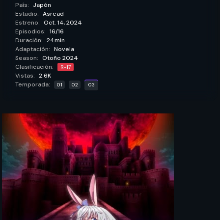
Genero:
Acción,
Aventura,
Fantasía,
Psicológico,
País:
Japón
Estudio:
Asread
Estreno:
Oct. 14, 2024
Episodios:
16/16
Duración:
24min
Adaptación:
Novela
Season:
Otoño 2024
Clasificación:
R-17
Vistas:
2.6K
Temporada:
01
02
03