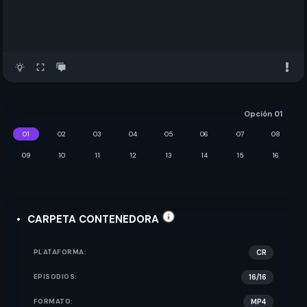
Opción 01
01
02
03
04
05
06
07
08
09
10
11
12
13
14
15
16
CARPETA CONTENEDORA
PLATAFORMA:
CR
EPISODIOS:
16/16