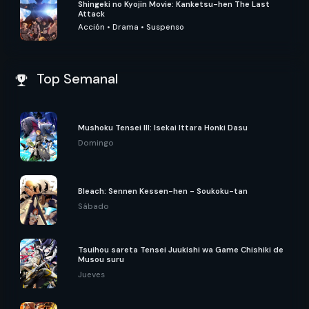
Shingeki no Kyojin Movie: Kanketsu-hen The Last
Attack
Acción
•
Drama
•
Suspenso
Top Semanal
Mushoku Tensei III: Isekai Ittara Honki Dasu
Domingo
Bleach: Sennen Kessen-hen - Soukoku-tan
Sábado
Tsuihou sareta Tensei Juukishi wa Game Chishiki de
Musou suru
Jueves