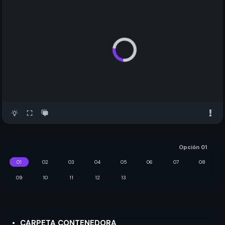
Opción 01
01
02
03
04
05
06
07
08
09
10
11
12
13
CARPETA CONTENEDORA