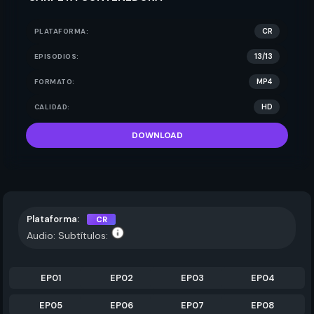
PLATAFORMA:
CR
EPISODIOS:
13/13
FORMATO:
MP4
CALIDAD:
HD
DOWNLOAD
Plataforma:
CR
Audio:
Subtítulos:
EP01
EP02
EP03
EP04
EP05
EP06
EP07
EP08