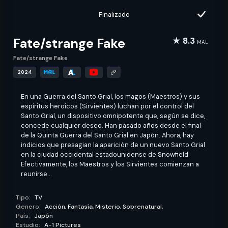
Finalizado
Fate/strange Fake
★ 8.3
MAL
Fate/strange Fake
2024
En una Guerra del Santo Grial, los magos (Maestros) y sus
espíritus heroicos (Sirvientes) luchan por el control del
Santo Grial, un dispositivo omnipotente que, según se dice,
concede cualquier deseo. Han pasado años desde el final
de la Quinta Guerra del Santo Grial en Japón. Ahora, hay
indicios que presagian la aparición de un nuevo Santo Grial
en la ciudad occidental estadounidense de Snowfield.
Efectivamente, los Maestros y los Sirvientes comienzan a
reunirse...
Tipo:
TV
Genero:
Acción,
Fantasía,
Misterio,
Sobrenatural,
País:
Japón
Estudio:
A-1 Pictures