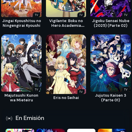
TV
TV
TV
Jingai Kyoushitsu no
Vigilante: Boku no
Jigoku Sensei Nube
Ningengirai Kyoushi
Hero Academia
(2025) (Parte 02)
Illegals 2
TV
TV
TV
Majutsushi Kunon
Jujutsu Kaisen 3
Eris no Seihai
wa Mieteiru
(Parte 01)
En Emisión