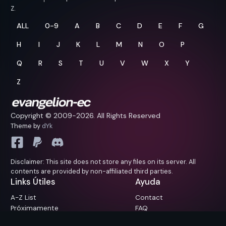
Z.
ALL
0-9
A
B
C
D
E
F
G
H
I
J
K
L
M
N
O
P
Q
R
S
T
U
V
W
X
Y
Z
Copyright © 2009-
2026. All Rights Reserved
Theme by
dYk
Disclaimer: This site does not store any files on its server. All
contents are provided by non-affiliated third parties.
Links Útiles
Ayuda
A-Z List
Contact
Próximamente
FAQ
Reportar/Sugerencias
Request