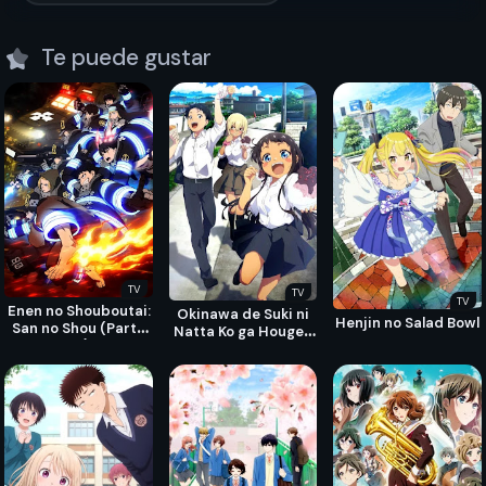
Te puede gustar
TV
TV
TV
Enen no Shouboutai:
Okinawa de Suki ni
Henjin no Salad Bowl
San no Shou (Parte
Natta Ko ga Hougen
01)
Sugite Tsurasugiru