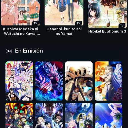
TV
TV
TV
Kuroiwa Medaka ni
Hananoi-kun to Koi
Hibike! Euphonium 3
Watashi no Kawaii
no Yamai
ga Tsuujinai
En Emisión