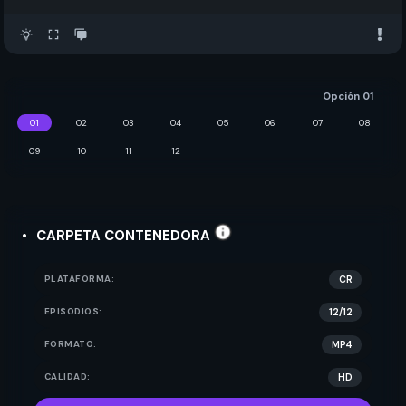
Opción 01
01
02
03
04
05
06
07
08
09
10
11
12
CARPETA CONTENEDORA
PLATAFORMA:
CR
EPISODIOS:
12/12
FORMATO:
MP4
CALIDAD:
HD