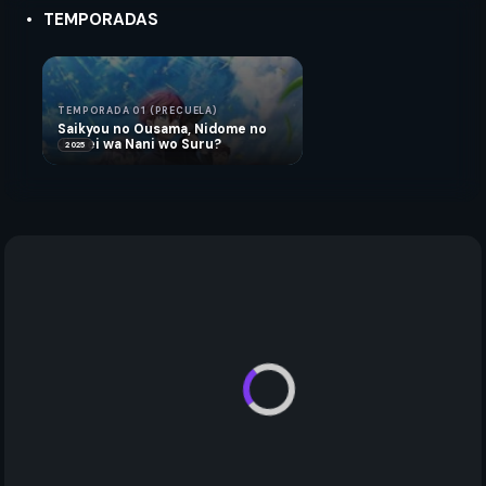
TEMPORADAS
TEMPORADA 01 (PRECUELA)
Saikyou no Ousama, Nidome no
Jinsei wa Nani wo Suru?
2025