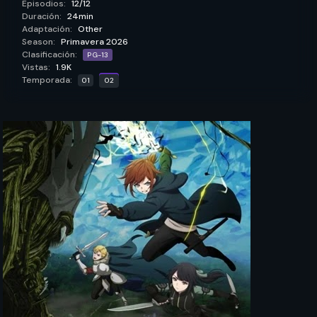
Episodios:
12/12
Duración:
24min
Adaptación:
Other
Season:
Primavera 2026
Clasificación:
PG-13
Vistas:
1.9K
Temporada:
01
02