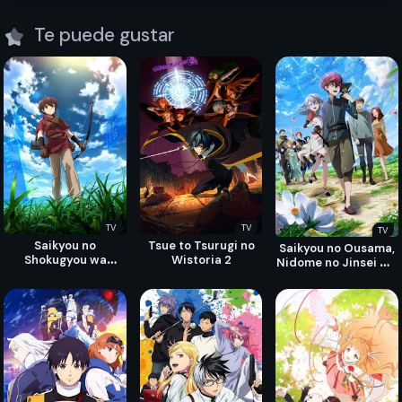
Te puede gustar
TV
TV
TV
Saikyou no
Tsue to Tsurugi no
Saikyou no Ousama,
Shokugyou wa
Wistoria 2
Nidome no Jinsei wa
Yuusha demo Kenja
Nani wo Suru?
demo Naku
Kanteishi (Kari)
Rashii desu yo?