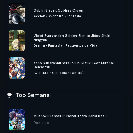
Goblin Slayer: Goblin's Crown
Acción
•
Aventura
•
Fantasía
Violet Evergarden Gaiden: Eien to Jidou Shuki
Ningyou
Drama
•
Fantasía
•
Recuentos de Vida
Kono Subarashii Sekai ni Shukufuku wo!: Kurenai
Densetsu
Aventura
•
Comedia
•
Fantasía
Top Semanal
Mushoku Tensei III: Isekai Ittara Honki Dasu
Domingo