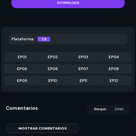
DOWNLOAD
Plataforma:
CR
EP01
EP02
EP03
EP04
EP05
EP06
EP07
EP08
EP09
EP10
EP11
EP12
Comentarios
Disqus
Chat
MOSTRAR COMENTARIOS