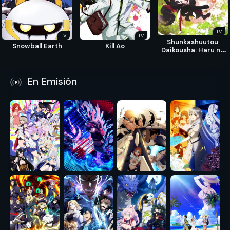
TV
TV
TV
Shunkashuutou
Snowball Earth
Kill Ao
Daikousha: Haru no
Mai
En Emisión