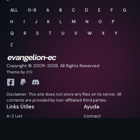
ALL
0-9
A
B
C
D
E
F
G
H
I
J
K
L
M
N
O
P
Q
R
S
T
U
V
W
X
Y
Z
Copyright © 2009-
2026. All Rights Reserved
Theme by
dYk
Disclaimer: This site does not store any files on its server. All
contents are provided by non-affiliated third parties.
Links Útiles
Ayuda
A-Z List
Contact
Próximamente
FAQ
Reportar/Sugerencias
Request