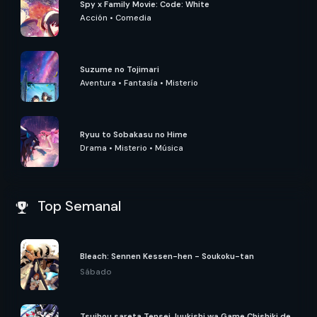
Spy x Family Movie: Code: White
Acción
•
Comedia
Suzume no Tojimari
Aventura
•
Fantasía
•
Misterio
Ryuu to Sobakasu no Hime
Drama
•
Misterio
•
Música
Top Semanal
Bleach: Sennen Kessen-hen - Soukoku-tan
Sábado