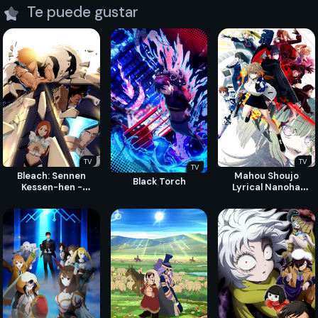
Te puede gustar
TV
TV
TV
Bleach: Sennen
Mahou Shoujo
Black Torch
Kessen-hen -
Lyrical Nanoha
Soukoku-tan
EXCEEDS: Gun Blaze
Vengeance