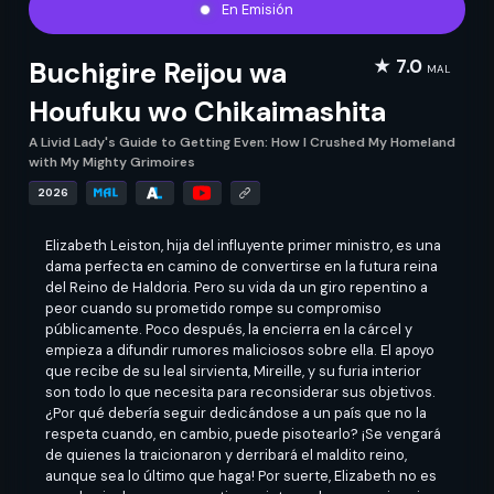
En Emisión
Buchigire Reijou wa
★ 7.0
MAL
Houfuku wo Chikaimashita
A Livid Lady's Guide to Getting Even: How I Crushed My Homeland
with My Mighty Grimoires
2026
Elizabeth Leiston, hija del influyente primer ministro, es una
dama perfecta en camino de convertirse en la futura reina
del Reino de Haldoria. Pero su vida da un giro repentino a
peor cuando su prometido rompe su compromiso
públicamente. Poco después, la encierra en la cárcel y
empieza a difundir rumores maliciosos sobre ella. El apoyo
que recibe de su leal sirvienta, Mireille, y su furia interior
son todo lo que necesita para reconsiderar sus objetivos.
¿Por qué debería seguir dedicándose a un país que no la
respeta cuando, en cambio, puede pisotearlo? ¡Se vengará
de quienes la traicionaron y derribará el maldito reino,