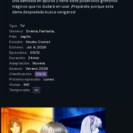
aunque sea lo último que haga! Por suerte, Elizabeth no es
una damisela en apuros y tiene siete poderosos grimorios
mágicos que no dudará en usar. ¡Prepárate, porque esta
dama despiadada busca venganza!
Tipo:
TV
Genero:
Drama,
Fantasía,
País:
Japón
Estudio:
Studio Comet
Estreno:
Jul. 6, 2026
Episodios:
05/12
Duración:
24min
Adaptación:
Novela
Season:
Verano 2026
Clasificación:
PG-13
Próximo episodio:
Lunes
Vistas:
961
Temporada:
01