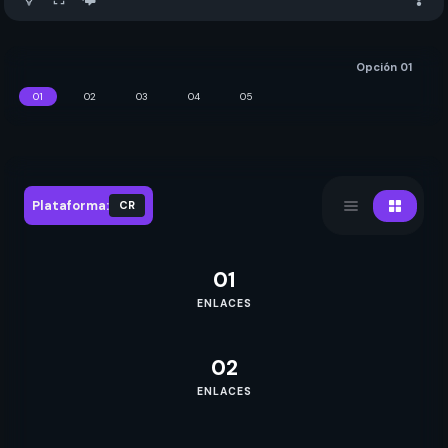
Opción 01
01
02
03
04
05
Plataforma:
CR
01
ENLACES
MP4 HD
KF
1F
02
MKV HD
TORRENT
ENLACES