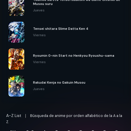
Tsuihou sareta Tensei Juukishi wa Game Chishiki de
Musou suru
Jueves
Tensei shitara Slime Datta Ken 4
Viernes
Ryoumin 0-nin Start no Henkyou Ryoushu-sama
Viernes
Rakudai Kenja no Gakuin Musou
Jueves
A-Z List
Búsqueda de anime por orden alfabético de la A a la
Z.