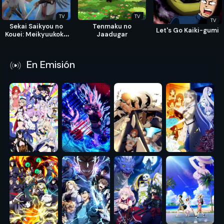
TV
TV
TV
Sekai Saikyou no
Tenmaku no
Let's Go Kaiki-gumi
Kouei: Meikyuukoku
Jaadugar
no Shinjin
Tansakusha
En Emisión