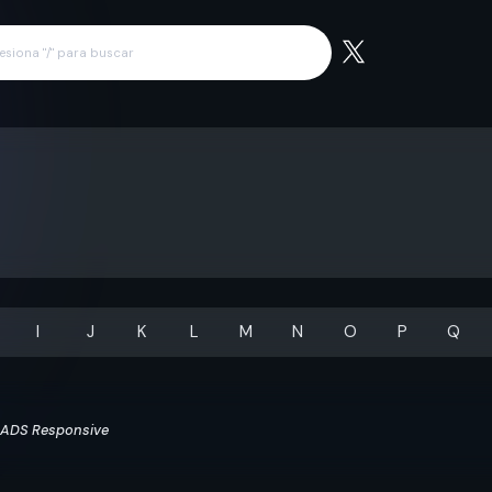
I
J
K
L
M
N
O
P
Q
ADS Responsive