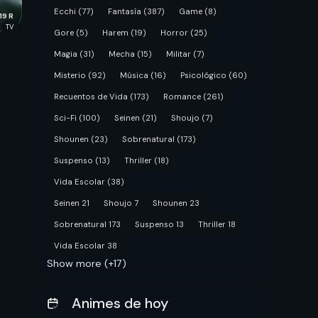
Ecchi
(77)
Fantasía
(387)
Game
(8)
19
R
TV
Gore
(5)
Harem
(19)
Horror
(25)
Magia
(31)
Mecha
(15)
Militar
(7)
Misterio
(92)
Música
(16)
Psicológico
(60)
Recuentos de Vida
(173)
Romance
(261)
Sci-Fi
(100)
Seinen
(21)
Shoujo
(7)
Shounen
(23)
Sobrenatural
(173)
Suspenso
(13)
Thriller
(18)
Vida Escolar
(38)
Seinen
21
Shoujo
7
Shounen
23
Sobrenatural
173
Suspenso
13
Thriller
18
Vida Escolar
38
Show more (+17)
Animes de hoy