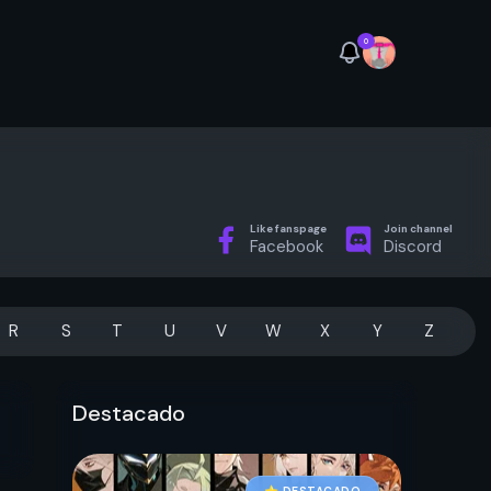
0
Like fanspage
Join channel
Facebook
Discord
R
S
T
U
V
W
X
Y
Z
Destacado