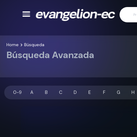
Home
Búsqueda
Búsqueda Avanzada
0-9
A
B
C
D
E
F
G
H