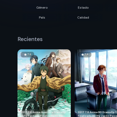
Género
Estado
País
Calidad
Recientes
7.6
7.8
2017
7.6
Anime
Aventura
Drama
Ep
2017
7.8
Anime
BD
Drama
Ep 1
12/12
Fantasía
Finalizado
HD
HQ
Finalizado
HD
HQ
Japón
Psico