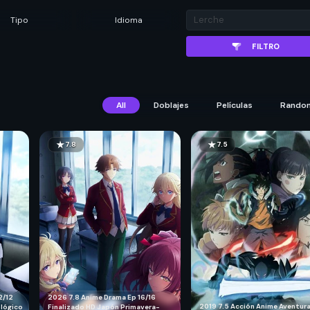
Tipo
Idioma
FILTRO
All
Doblajes
Películas
Rando
7.8
7.5
2026
7.8
Anime
Drama
Ep 16/16
2/12
2019
7.5
Acción
Anime
Aventur
Finalizado
HD
Japón
Primavera-
lógico