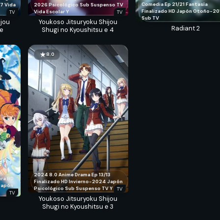
Comedia
Ep 21/21
Fantasía
2026
Psicológico
Sub
Suspenso
TV
17
Vida
Finalizado
HD
Japón
Otoño-20
Vida Escolar
Y
TV
TV
Sub
TV
Youkoso Jitsuryoku Shijou
ijou
Radiant 2
Shugi no Kyoushitsu e 4
 e
8.0
2024
8.0
Anime
Drama
Ep 13/13
ura
BD
Finalizado
HD
Invierno-2024
Japón
Japón
Psicológico
Sub
Suspenso
TV
Y
TV
TV
Youkoso Jitsuryoku Shijou
Shugi no Kyoushitsu e 3