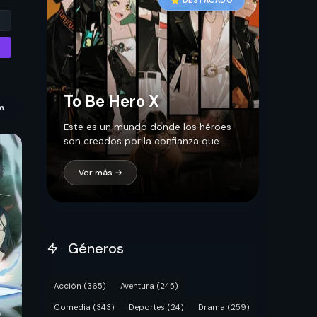
⭐ DESTACADO
To Be Hero X
m
Este es un mundo donde los héroes
son creados por la confianza que
tienen las personas, y el héroe con
mayor confianza se conoce como –
Ver más →
X. En este mun...
Géneros
Acción
(365)
Aventura
(245)
Comedia
(343)
Deportes
(24)
Drama
(259)
a