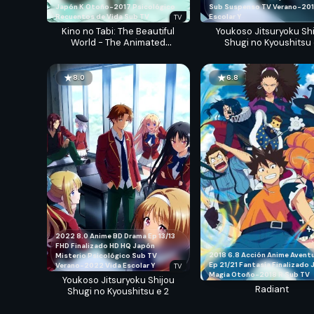
Japón
K
Otoño-2017
Psicológico
Sub
Suspenso
TV
Verano-20
Recuentos de Vida
Sub
TV
Escolar
Y
TV
Kino no Tabi: The Beautiful
Youkoso Jitsuryoku Sh
World - The Animated
Shugi no Kyoushitsu
Series
8.0
6.8
2022
8.0
Anime
BD
Drama
Ep 13/13
FHD
Finalizado
HD
HQ
Japón
2018
6.8
Acción
Anime
Avent
Misterio
Psicológico
Sub
TV
Ep 21/21
Fantasía
Finalizado
Verano-2022
Vida Escolar
Y
TV
Magia
Otoño-2018
R
Sub
TV
Youkoso Jitsuryoku Shijou
Radiant
Shugi no Kyoushitsu e 2