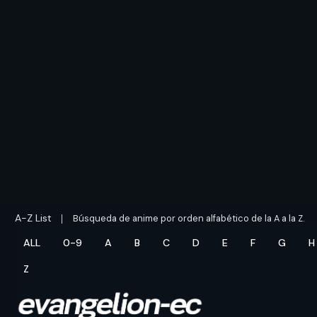
A-Z List
Búsqueda de anime por orden alfabético de la A a la Z.
ALL
0-9
A
B
C
D
E
F
G
H
Z