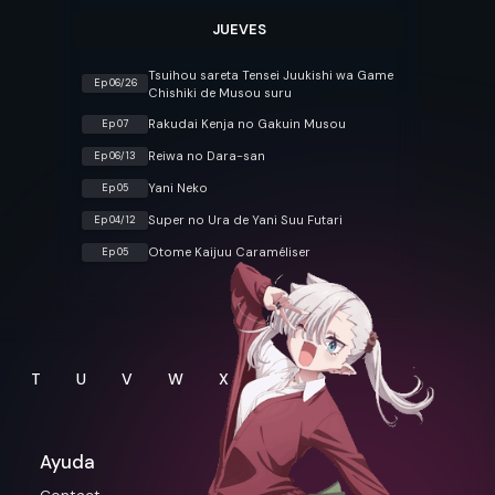
JUEVES
Tsuihou sareta Tensei Juukishi wa Game
Ep 06/26
Chishiki de Musou suru
Rakudai Kenja no Gakuin Musou
Ep 07
Reiwa no Dara-san
Ep 06/13
Yani Neko
Ep 05
Super no Ura de Yani Suu Futari
Ep 04/12
Otome Kaijuu Caraméliser
Ep 05
T
U
V
W
X
Y
Ayuda