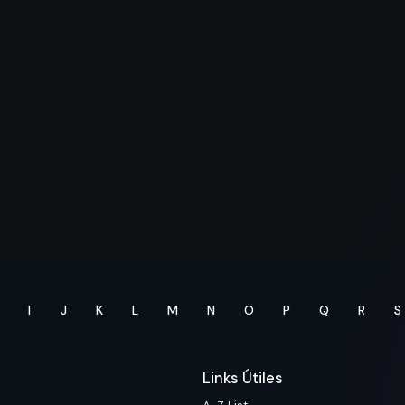
I
J
K
L
M
N
O
P
Q
R
S
Links Útiles