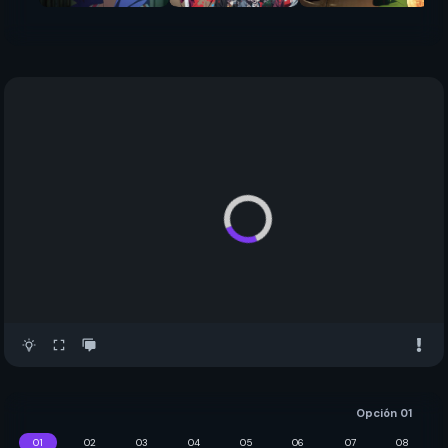
Opción 01
01
02
03
04
05
06
07
08