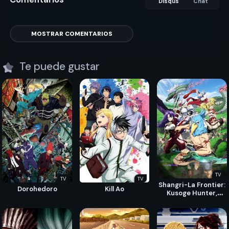
Disqus
Chat
MOSTRAR COMENTARIOS
Te puede gustar
TV
TV
TV
Shangri-La Frontier:
Dorohedoro
Kill Ao
Kusoge Hunter,
Kamige ni Idoman to
su