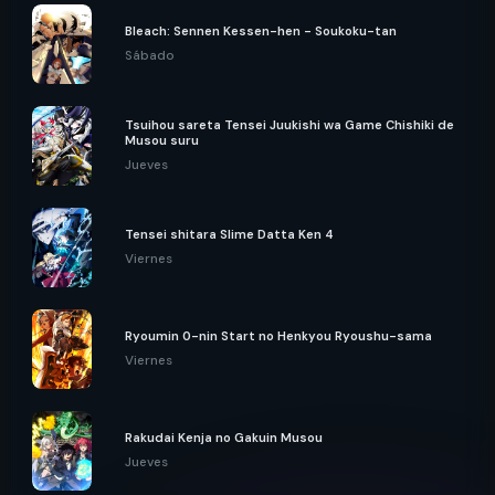
Bleach: Sennen Kessen-hen - Soukoku-tan
Sábado
Tsuihou sareta Tensei Juukishi wa Game Chishiki de
Musou suru
Jueves
Tensei shitara Slime Datta Ken 4
Viernes
Ryoumin 0-nin Start no Henkyou Ryoushu-sama
Viernes
Rakudai Kenja no Gakuin Musou
Jueves