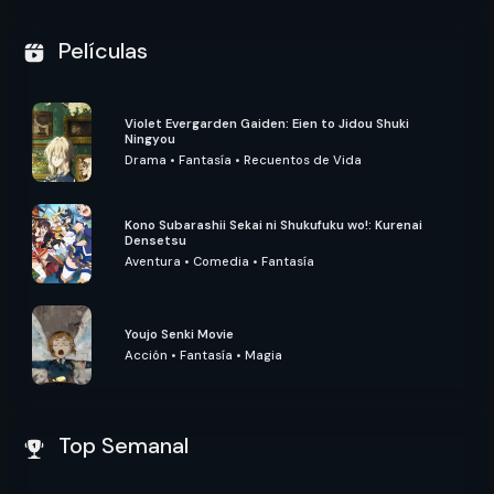
Películas
Violet Evergarden Gaiden: Eien to Jidou Shuki
Ningyou
Drama
•
Fantasía
•
Recuentos de Vida
Kono Subarashii Sekai ni Shukufuku wo!: Kurenai
Densetsu
Aventura
•
Comedia
•
Fantasía
Youjo Senki Movie
Acción
•
Fantasía
•
Magia
Top Semanal