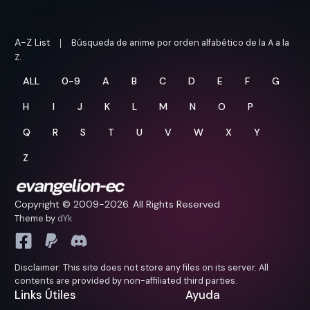
A-Z List
Búsqueda de anime por orden alfabético de la A a la
Z.
ALL
0-9
A
B
C
D
E
F
G
H
I
J
K
L
M
N
O
P
Q
R
S
T
U
V
W
X
Y
Z
Copyright © 2009-
2026. All Rights Reserved
Theme by
dYk
Disclaimer: This site does not store any files on its server. All
contents are provided by non-affiliated third parties.
Links Útiles
Ayuda